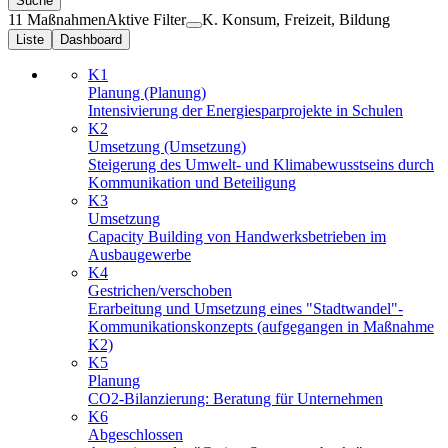
Suche
11 Maßnahmen
Aktive Filter
K. Konsum, Freizeit, Bildung
Liste
Dashboard
K1
Planung (Planung)
Intensivierung der Energiesparprojekte in Schulen
K2
Umsetzung (Umsetzung)
Steigerung des Umwelt- und Klimabewusstseins durch
Kommunikation und Beteiligung
K3
Umsetzung
Capacity Building von Handwerksbetrieben im
Ausbaugewerbe
K4
Gestrichen/verschoben
Erarbeitung und Umsetzung eines "Stadtwandel"-
Kommunikationskonzepts (aufgegangen in Maßnahme
K2)
K5
Planung
CO2-Bilanzierung: Beratung für Unternehmen
K6
Abgeschlossen