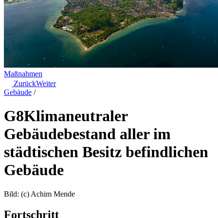
Maßnahmen
Zurück
Weiter
Gebäude
/
G8
Klimaneutraler
Gebäudebestand aller im
städtischen Besitz befindlichen
Gebäude
Bild: (c) Achim Mende
Fortschritt