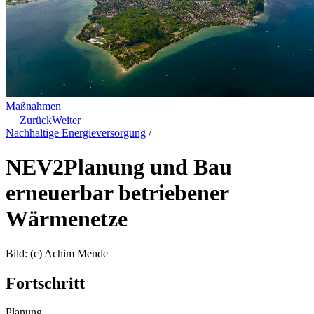
Maßnahmen
Zurück
Weiter
Nachhaltige Energieversorgung
/
NEV2
Planung und Bau
erneuerbar betriebener
Wärmenetze
Bild: (c) Achim Mende
Fortschritt
Planung