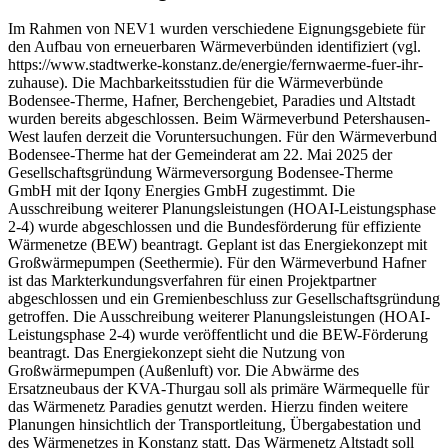
Im Rahmen von NEV1 wurden verschiedene Eignungsgebiete für
den Aufbau von erneuerbaren Wärmeverbünden identifiziert (vgl.
https://www.stadtwerke-konstanz.de/energie/fernwaerme-fuer-ihr-
zuhause). Die Machbarkeitsstudien für die Wärmeverbünde
Bodensee-Therme, Hafner, Berchengebiet, Paradies und Altstadt
wurden bereits abgeschlossen. Beim Wärmeverbund Petershausen-
West laufen derzeit die Voruntersuchungen. Für den Wärmeverbund
Bodensee-Therme hat der Gemeinderat am 22. Mai 2025 der
Gesellschaftsgründung Wärmeversorgung Bodensee-Therme
GmbH mit der Iqony Energies GmbH zugestimmt. Die
Ausschreibung weiterer Planungsleistungen (HOAI-Leistungsphase
2-4) wurde abgeschlossen und die Bundesförderung für effiziente
Wärmenetze (BEW) beantragt. Geplant ist das Energiekonzept mit
Großwärmepumpen (Seethermie). Für den Wärmeverbund Hafner
ist das Markterkundungsverfahren für einen Projektpartner
abgeschlossen und ein Gremienbeschluss zur Gesellschaftsgründung
getroffen. Die Ausschreibung weiterer Planungsleistungen (HOAI-
Leistungsphase 2-4) wurde veröffentlicht und die BEW-Förderung
beantragt. Das Energiekonzept sieht die Nutzung von
Großwärmepumpen (Außenluft) vor. Die Abwärme des
Ersatzneubaus der KVA-Thurgau soll als primäre Wärmequelle für
das Wärmenetz Paradies genutzt werden. Hierzu finden weitere
Planungen hinsichtlich der Transportleitung, Übergabestation und
des Wärmenetzes in Konstanz statt. Das Wärmenetz Altstadt soll