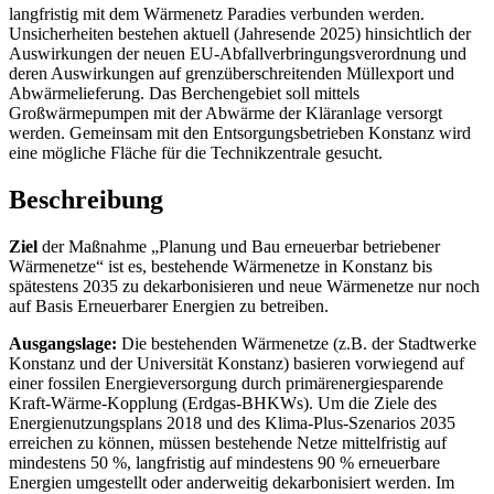
langfristig mit dem Wärmenetz Paradies verbunden werden.
Unsicherheiten bestehen aktuell (Jahresende 2025) hinsichtlich der
Auswirkungen der neuen EU-Abfallverbringungsverordnung und
deren Auswirkungen auf grenzüberschreitenden Müllexport und
Abwärmelieferung. Das Berchengebiet soll mittels
Großwärmepumpen mit der Abwärme der Kläranlage versorgt
werden. Gemeinsam mit den Entsorgungsbetrieben Konstanz wird
eine mögliche Fläche für die Technikzentrale gesucht.
Beschreibung
Ziel
der Maßnahme „Planung und Bau erneuerbar betriebener
Wärmenetze“ ist es, bestehende Wärmenetze in Konstanz bis
spätestens 2035 zu dekarbonisieren und neue Wärmenetze nur noch
auf Basis Erneuerbarer Energien zu betreiben.
Ausgangslage:
Die bestehenden Wärmenetze (z.B. der Stadtwerke
Konstanz und der Universität Konstanz) basieren vorwiegend auf
einer fossilen Energieversorgung durch primärenergiesparende
Kraft-Wärme-Kopplung (Erdgas-BHKWs). Um die Ziele des
Energienutzungsplans 2018 und des Klima-Plus-Szenarios 2035
erreichen zu können, müssen bestehende Netze mittelfristig auf
mindestens 50 %, langfristig auf mindestens 90 % erneuerbare
Energien umgestellt oder anderweitig dekarbonisiert werden. Im